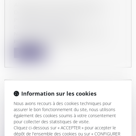
ABSENCE DE PRESCRIPTION DES
DISCRIMINATIONS CONTINUANT À
PRODUIRE LEURS EFFETS
Droit du travail - Salariés
N’est pas prescrite la discrimination s’étant
poursuivie tout au long de la c...
Lire la suite
PROTOCOLE SANITAIRE AU
Information sur les cookies
TRAVAIL : LES ÉVOLUTIONS POUR LE
Nous avons recours à des cookies techniques pour
DÉJEUNER ET LE TÉLÉTRAVAIL
assurer le bon fonctionnement du site, nous utilisons
Droit du travail - Salariés
également des cookies soumis à votre consentement
pour collecter des statistiques de visite.
Pour répondre à la recrudescence de la circulation
Cliquez ci-dessous sur « ACCEPTER » pour accepter le
du virus, le protocole nat...
dépôt de l'ensemble des cookies ou sur « CONFIGURER