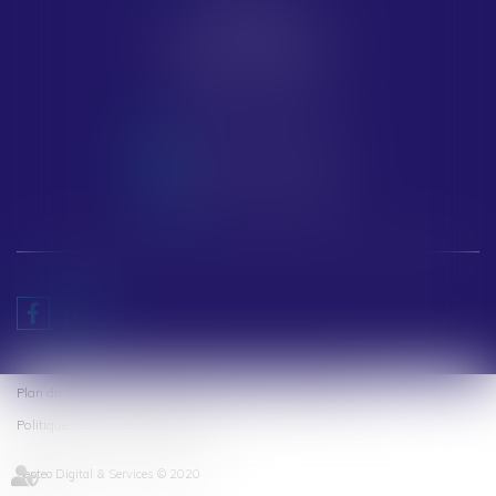
PERTUIS
Impasse Thomas Edison
84120 PERTUIS
Tél :
04 91 33 79 23
NOUS CONTACTER
NOUS LOCALISER
Plan du site
Mentions légales et CGU
Politique de cookies
Politique de confidentialité
Articles
Septeo Digital & Services © 2020