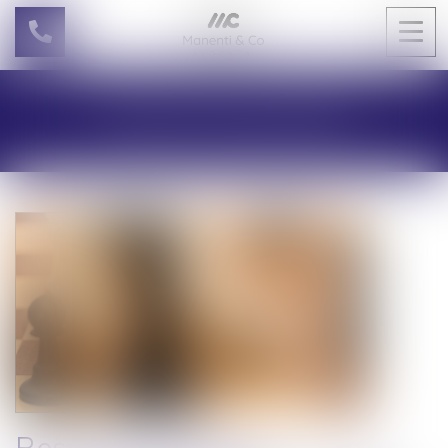
Ouvri
le
men
LES ACTUALITÉS