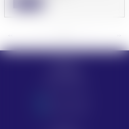
Lire la suite
<<
<
...
28
29
30
31
32
33
34
...
>
>>
MARSEILLE
54 rue Paradis
13251 MARSEILLE
Tél :
04 91 33 79 23
NOUS CONTACTER
NOUS LOCALISER