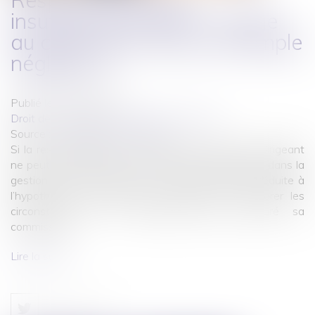
Responsabilité pour
insuffisance d’actif : voyage
au cœur de la notion de simple
négligence
Publié le :
02/04/2021
Droit des sociétés
/
Procédures collectives
Source :
www.dalloz-actualite.fr
Si la responsabilité pour insuffisance d’actif d’un dirigeant
ne peut être retenue en cas de simple négligence dans la
gestion de la société, celle-ci ne peut pas être réduite à
l’hypothèse dans laquelle le dirigeant a pu ignorer les
circonstances ou la situation ayant entouré sa
commission...
Lire la suite