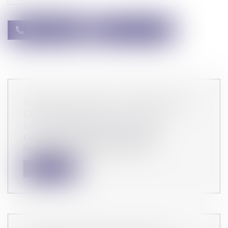
Nous appeler
Nous contacter
BARÈME 2021 DES TAUX PAR DÉFAUT
DU PRÉLÈVEMENT À LA SOURCE
Droit fiscal
/
Fiscalité des particuliers
L’administration fiscale vient de publier
l’actualisation du barème des taux...
Lire la suite