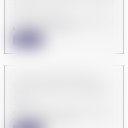
DEMANDER UN ACOMPTE SUR SALAIRE
?
Droit du travail - Salariés
Vous faites face à une dépense imprévue comme
la réparation de votre voiture...
Lire la suite
LA FILLE DE PICASSO CÈDE NEUF
ŒUVRES DU PEINTRE À LA FRANCE
DANS LE CADRE D’UN ARRANGEMENT
FISCAL
Droit fiscal
Ces œuvres feront leur entrée en 2022 dans les
collections nationales au musé...