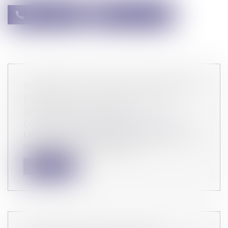
Nous appeler
Nous contacter
RÉFORME DU DROIT DES ENTREPRISES
EN DIFFICULTÉ : PUBLICATION DU
DÉCRET D’APPLICATION
Droit des sociétés
/
Procédures collectives
Le décret n° 2021-1218 du 23 septembre 2021
vient préciser les modalités d’ap...
Lire la suite