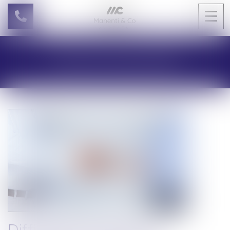
Ouvri
le
men
LES ACTUALITÉS