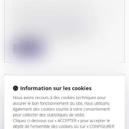
L'OPTION POUR LE DISPOSITIF
DÉROGATOIRE DE CARRY-BACK : C'EST
AVANT LE 30 SEPTEMBRE !
Droit fiscal
/
Fiscalité des professionnels
Les entreprises qui souhaitent bénéficier
du dispositif dérogatoire de report...
Lire la suite
PÉRIODE D’ESSAI EXCÉDANT LA DURÉE
Information sur les cookies
LÉGALE : COMMENT APPRÉCIER SON
Nous avons recours à des cookies techniques pour
CARACTÈRE RAISONNABLE ?
assurer le bon fonctionnement du site, nous utilisons
Droit du travail - Employeurs
également des cookies soumis à votre consentement
Un accord de branche conclu antérieurement à la
pour collecter des statistiques de visite.
loi de modernisation du march...
Cliquez ci-dessous sur « ACCEPTER » pour accepter le
dépôt de l'ensemble des cookies ou sur « CONFIGURER