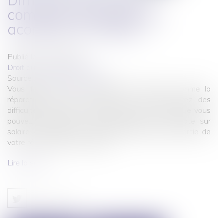
Difficultés financières :
comment demander un
acompte sur salaire ?
Publié le :
04/10/2021
Droit du travail - Salariés
Source :
www.service-public.fr
Vous faites face à une dépense imprévue comme la
réparation de votre voiture ou vous rencontrez des
difficultés à boucler votre budget ? Savez-vous que vous
pouvez demander à votre employeur un acompte sur
salaire ? Il s'agit d'un versement anticipé d'une partie de
votre rémunération mensuelle.
Lire la suite