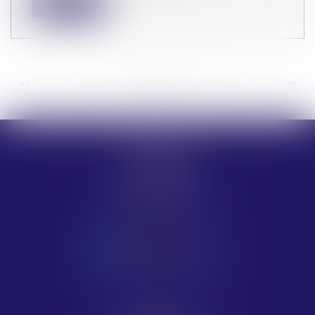
Lire la suite
<<
<
...
10
11
12
13
14
15
16
...
>
>>
MARSEILLE
54 rue Paradis
13251 MARSEILLE
Tél :
04 91 33 79 23
NOUS CONTACTER
NOUS LOCALISER
PERTUIS